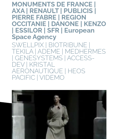
MONUMENTS DE FRANCE |
AXA | RENAULT | PUBLICIS |
PIERRE FABRE | REGION
OCCITANIE | DANONE | KENZO
| ESSILOR | SFR | European
Space Agency
SWELLPIX | BIOTRIBUNE |
TEKILA | ADEME | MEDHERMES
| GENESYSTEMS | ACCESS-
DEV | KRISTAL
AERONAUTIQUE | HEOS
PACIFIC | VIDEMO