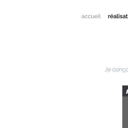
accueil
réalisa
Je conço