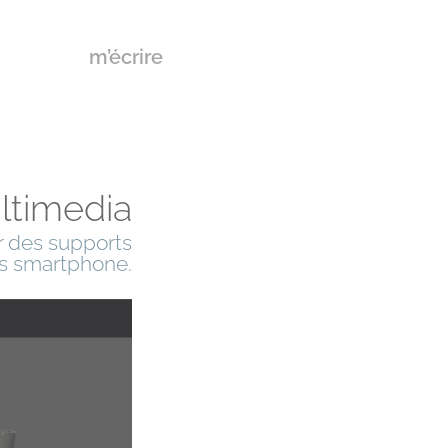
m’écrire
ltimedia
r des supports
ons smartphone.